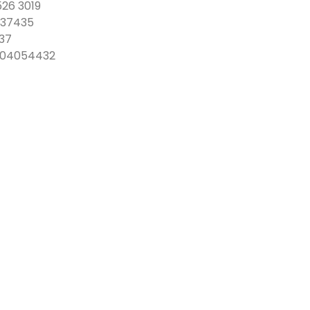
526 3019
337435
337
04054432