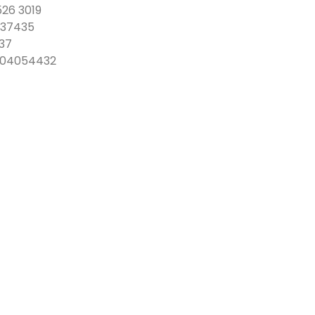
526 3019
337435
337
04054432