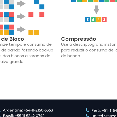
l de Bloco
Compressão
mize tempo e consumo de
Use a descriptografia insta
a de banda fazendo backup
para reduzir o consumo de l
 dos blocos alterados de
de banda
uivo grande
Argentina: +54-11-2150-5353
Perú: +51-1-6
Brasil: +55-11 5242 0742
United States